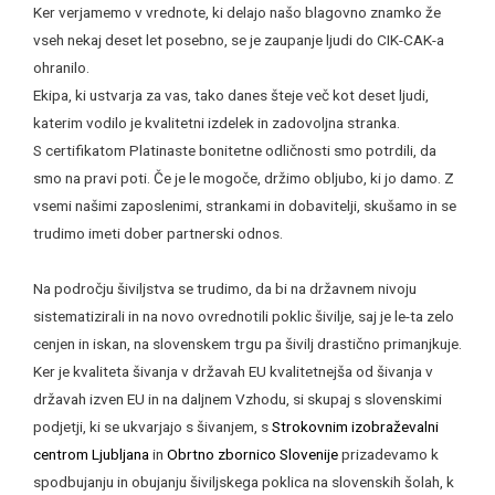
Ker verjamemo v vrednote, ki delajo našo blagovno znamko že
vseh nekaj deset let posebno, se je zaupanje ljudi do CIK-CAK-a
ohranilo.
Ekipa, ki ustvarja za vas, tako danes šteje več kot deset ljudi,
katerim vodilo je kvalitetni izdelek in zadovoljna stranka.
S certifikatom Platinaste bonitetne odličnosti smo potrdili, da
smo na pravi poti. Če je le mogoče, držimo obljubo, ki jo damo. Z
vsemi našimi zaposlenimi, strankami in dobavitelji, skušamo in se
trudimo imeti dober partnerski odnos.
Na področju šiviljstva se trudimo, da bi na državnem nivoju
sistematizirali in na novo ovrednotili poklic šivilje, saj je le-ta zelo
cenjen in iskan, na slovenskem trgu pa šivilj drastično primanjkuje.
Ker je kvaliteta šivanja v državah EU kvalitetnejša od šivanja v
državah izven EU in na daljnem Vzhodu, si skupaj s slovenskimi
podjetji, ki se ukvarjajo s šivanjem, s
Strokovnim izobraževalni
centrom Ljubljana
in
Obrtno zbornico Slovenije
prizadevamo k
spodbujanju in obujanju šiviljskega poklica na slovenskih šolah, k