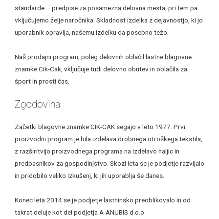
standarde – predpise za posamezna delovna mesta, pri tem pa
vključujemo želje naročnika. Skladnost izdelka z dejavnostjo, ki jo
uporabnik opravlja, našemu izdelku da posebno težo.
Naš prodajni program, poleg delovnih oblačil lastne blagovne
znamke Cik-Cak, vključuje tudi delovno obutev in oblačila za
šport in prosti čas.
Zgodovina
Začetki blagovne znamke CIK-CAK segajo v leto 1977. Prvi
proizvodni program je bila izdelava drobnega otroškega tekstila,
z razširitvijo proizvodnega programa na izdelavo haljic in
predpasnikov za gospodinjstvo. Skozi leta se je podjetje razvijalo
in pridobilo veliko izkušenj, ki jih uporablja še danes.
Konec leta 2014 se je podjetje lastninsko preoblikovalo in od
takrat deluje kot del podjetja A-ANUBIS d.o.o.